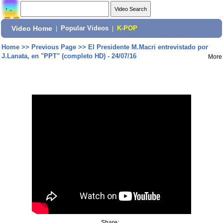
Video Home
|
Popular Videos
|
K-POP
Home
>>
Previous Page
>>
El Presidente M.Macri entrevistado por
J.Lanata, en "PPT" (completo HD) - 24/07/16
More
Share: