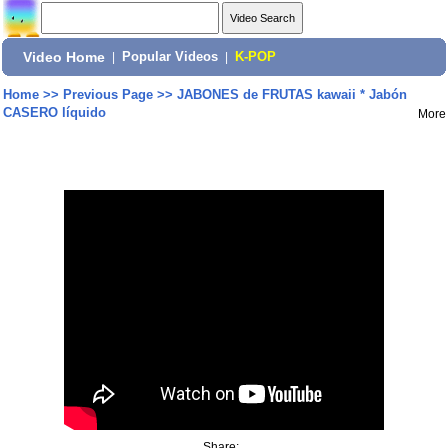
Video Home
|
Popular Videos
|
K-POP
Home
>>
Previous Page
>>
JABONES de FRUTAS kawaii * Jabón
CASERO líquido
More
Share: