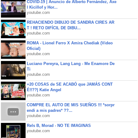
COVID-19 | Anuncio de Alberto Fernández, Axe
l Kicillof y Hor...
youtube.com
REHACIENDO DIBUJO DE SANDRA CIRES AR
T ! RETO DIFÍCIL DE DIBU...
youtube.com
ROMA - Lionel Ferro X Amira Chediak (Video
Oficial)
youtube.com
Luciano Pereyra, Lang Lang - Me Enamore De
Ti
youtube.com
+20 COSAS de SE ACABÓ que JAMÁS CONT
É!!??| Katie Angel
youtube.com
COMPRE EL AUTO DE MIS SUEÑOS !!! *sorpr
endi a mis padres* ??...
youtube.com
Rels B, Morad - NO TE IMAGINAS
youtube.com