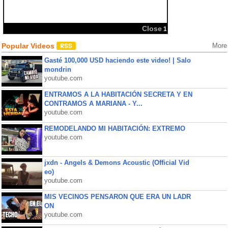
Close
1
Popular Videos
More
Gasté 100,000 USD haciendo este video! | Salo
mondrin
youtube.com
ENTRAMOS A LA HABITACIÓN SECRETA Y EN
CONTRAMOS A MARIANA - Y...
youtube.com
REMODELANDO MI HABITACIÓN: EXTREMO
youtube.com
jxdn - Angels & Demons Acoustic (Official Vid
eo)
youtube.com
MIS VECINOS PENSARON QUE ERA UN LADR
ON
youtube.com