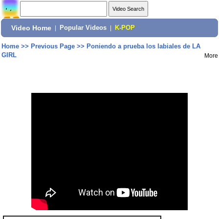
Video Home
|
Popular Videos
|
K-POP
Home
>>
Previous Page
>>
Poniendo a prueba los labiales de LA
GIRL
More
Share: