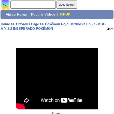
Video Home
|
Popular Videos
|
K-POP
Home
>>
Previous Page
>>
Pokémon Rojo Hardlocke Ep.23 - KOG
A Y SU INESPERADO POKÉMON
More
Share: