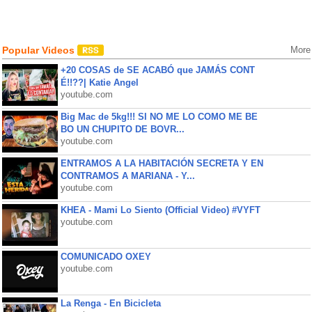
Popular Videos
More
+20 COSAS de SE ACABÓ que JAMÁS CONT
É!!??| Katie Angel
youtube.com
Big Mac de 5kg!!! SI NO ME LO COMO ME BE
BO UN CHUPITO DE BOVR...
youtube.com
ENTRAMOS A LA HABITACIÓN SECRETA Y EN
CONTRAMOS A MARIANA - Y...
youtube.com
KHEA - Mami Lo Siento (Official Video) #VYFT
youtube.com
COMUNICADO OXEY
youtube.com
La Renga - En Bicicleta