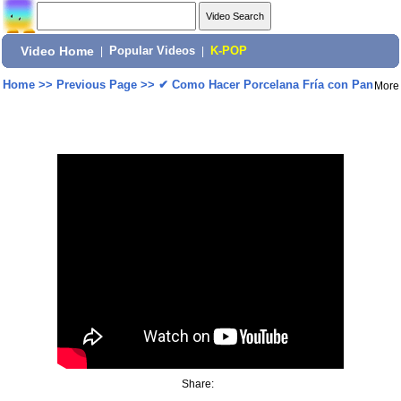
Video Home
|
Popular Videos
|
K-POP
Home
>>
Previous Page
>>
✔ Como Hacer Porcelana Fría con Pan
More
Share: