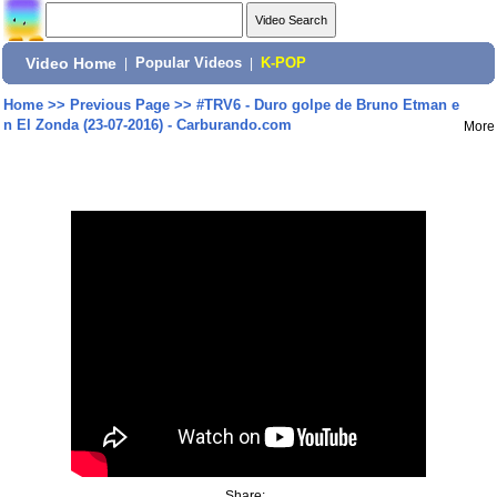
Video Home
|
Popular Videos
|
K-POP
Home
>>
Previous Page
>>
#TRV6 - Duro golpe de Bruno Etman e
n El Zonda (23-07-2016) - Carburando.com
More
Share: