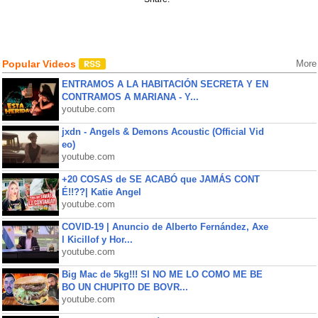
Popular Videos
More
ENTRAMOS A LA HABITACIÓN SECRETA Y EN
CONTRAMOS A MARIANA - Y...
youtube.com
jxdn - Angels & Demons Acoustic (Official Vid
eo)
youtube.com
+20 COSAS de SE ACABÓ que JAMÁS CONT
É!!??| Katie Angel
youtube.com
COVID-19 | Anuncio de Alberto Fernández, Axe
l Kicillof y Hor...
youtube.com
Big Mac de 5kg!!! SI NO ME LO COMO ME BE
BO UN CHUPITO DE BOVR...
youtube.com