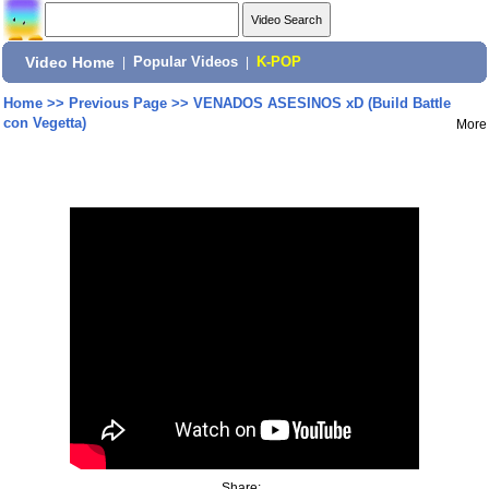
Video Home
|
Popular Videos
|
K-POP
Home
>>
Previous Page
>>
VENADOS ASESINOS xD (Build Battle
con Vegetta)
More
Share: