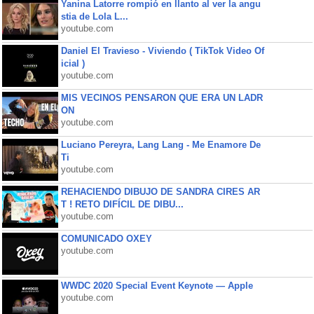
Yanina Latorre rompió en llanto al ver la angu
stia de Lola L...
youtube.com
Daniel El Travieso - Viviendo ( TikTok Video Of
icial )
youtube.com
MIS VECINOS PENSARON QUE ERA UN LADR
ON
youtube.com
Luciano Pereyra, Lang Lang - Me Enamore De
Ti
youtube.com
REHACIENDO DIBUJO DE SANDRA CIRES AR
T ! RETO DIFÍCIL DE DIBU...
youtube.com
COMUNICADO OXEY
youtube.com
WWDC 2020 Special Event Keynote — Apple
youtube.com