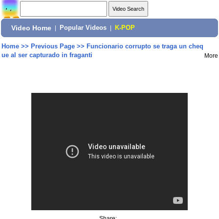
Video Home
|
Popular Videos
|
K-POP
Home
>>
Previous Page
>>
Funcionario corrupto se traga un cheq
ue al ser capturado in fraganti
More
Share: