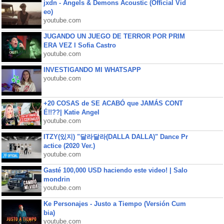
jxdn - Angels & Demons Acoustic (Official Vid
eo)
youtube.com
JUGANDO UN JUEGO DE TERROR POR PRIM
ERA VEZ l Sofia Castro
youtube.com
INVESTIGANDO MI WHATSAPP
youtube.com
+20 COSAS de SE ACABÓ que JAMÁS CONT
É!!??| Katie Angel
youtube.com
ITZY(있지) "달라달라(DALLA DALLA)" Dance Pr
actice (2020 Ver.)
youtube.com
Gasté 100,000 USD haciendo este video! | Salo
mondrin
youtube.com
Ke Personajes - Justo a Tiempo (Versión Cum
bia)
youtube.com