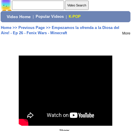
Video Home
|
Popular Videos
|
K-POP
Home
>>
Previous Page
>>
Empezamos la ofrenda a la Diosa del
Aire! - Ep 26 - Fenix Wars - Minecraft
More
Share: