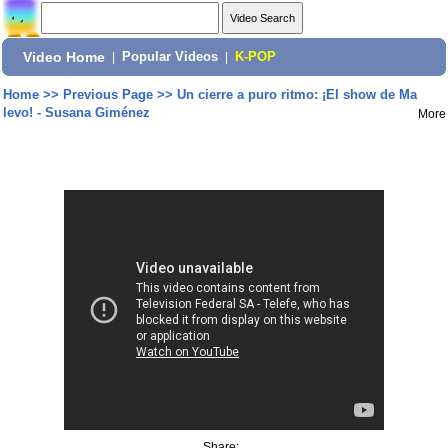
Video Home
|
Popular Videos
|
K-POP
Home
>>
Previous Page
>>
Un cierre a puro ritmo: ¡El show de Ma
levo! - Susana Giménez
More
Share: