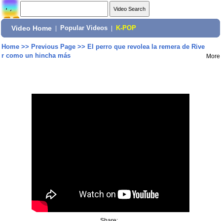
Video Home
|
Popular Videos
|
K-POP
Home
>>
Previous Page
>>
El perro que revolea la remera de Rive
r como un hincha más
More
Share: