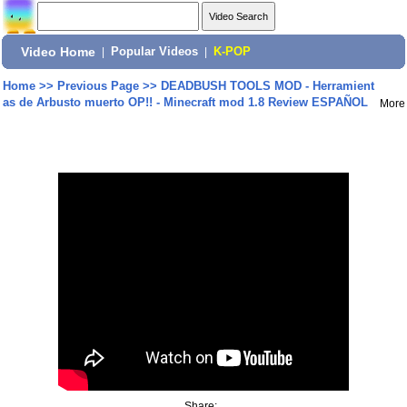
Video Home
|
Popular Videos
|
K-POP
Home
>>
Previous Page
>>
DEADBUSH TOOLS MOD - Herramient
as de Arbusto muerto OP!! - Minecraft mod 1.8 Review ESPAÑOL
More
Share: