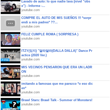
Lavado de auto: lo que nadie lava (nivel "obs
e") - Informe -...
youtube.com
COMPRE EL AUTO DE MIS SUEÑOS !!! *sorpr
endi a mis padres* ??...
youtube.com
FELIZ CUMPLE ROMA ( SORPRESA )
youtube.com
ITZY(있지) "달라달라(DALLA DALLA)" Dance Pr
actice (2020 Ver.)
youtube.com
MIS VECINOS PENSARON QUE ERA UN LADR
ON
youtube.com
imitando a famosas que me parezco *o eso dic
en*
youtube.com
Brawl Stars: Brawl Talk - Summer of Monsters!
youtube.com