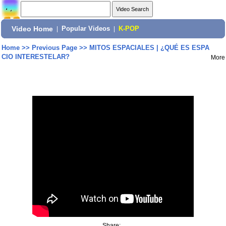
Video Home
|
Popular Videos
|
K-POP
Home
>>
Previous Page
>>
MITOS ESPACIALES | ¿QUÉ ES ESPA
CIO INTERESTELAR?
More
Share: