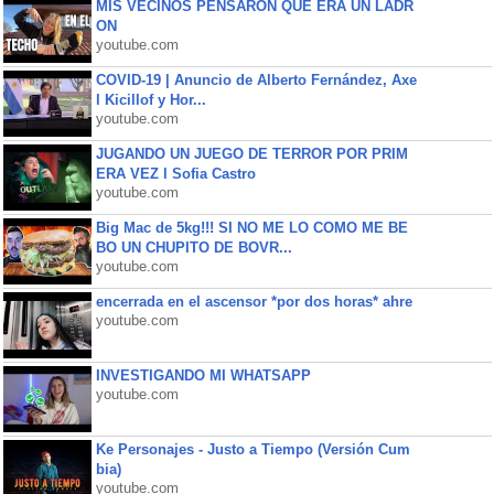
MIS VECINOS PENSARON QUE ERA UN LADR
ON
youtube.com
COVID-19 | Anuncio de Alberto Fernández, Axe
l Kicillof y Hor...
youtube.com
JUGANDO UN JUEGO DE TERROR POR PRIM
ERA VEZ l Sofia Castro
youtube.com
Big Mac de 5kg!!! SI NO ME LO COMO ME BE
BO UN CHUPITO DE BOVR...
youtube.com
encerrada en el ascensor *por dos horas* ahre
youtube.com
INVESTIGANDO MI WHATSAPP
youtube.com
Ke Personajes - Justo a Tiempo (Versión Cum
bia)
youtube.com