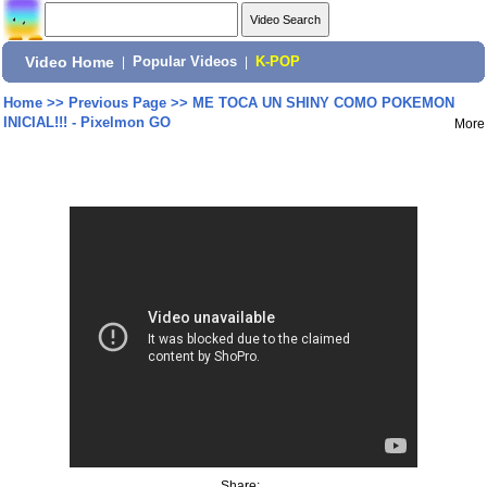
Video Home
|
Popular Videos
|
K-POP
Home
>>
Previous Page
>>
ME TOCA UN SHINY COMO POKEMON
INICIAL!!! - Pixelmon GO
More
Share: