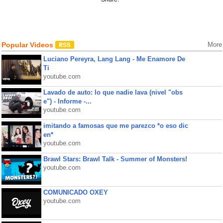
Popular Videos
More
Luciano Pereyra, Lang Lang - Me Enamore De
Ti
youtube.com
Lavado de auto: lo que nadie lava (nivel "obs
e") - Informe -...
youtube.com
imitando a famosas que me parezco *o eso dic
en*
youtube.com
Brawl Stars: Brawl Talk - Summer of Monsters!
youtube.com
COMUNICADO OXEY
youtube.com