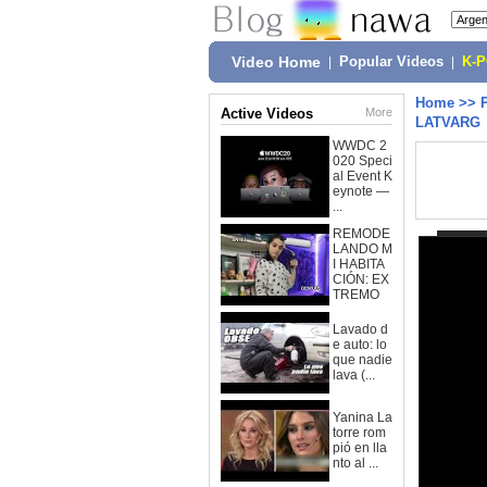
Video Home
|
Popular Videos
|
K-
Home
>>
Active Videos
More
LATVARG
WWDC 2
020 Speci
al Event K
eynote —
...
REMODE
LANDO M
I HABITA
CIÓN: EX
TREMO
Lavado d
e auto: lo
que nadie
lava (...
Yanina La
torre rom
pió en lla
nto al ...