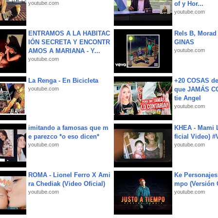
youtube.com
of y Hor...
youtube.com
ENTRAMOS A LA HABITAC
Rels B, Morad
IÓN SECRETA Y ENCONTR
GINAS
AMOS A MARIANA - Y...
youtube.com
youtube.com
La Renga - En Bicicleta
+20 COSAS d
youtube.com
que JAMÁS CO
tie Angel
youtube.com
imitando a famosas que m
KHEA - Mami L
e parezco *o eso dicen*
ficial Video) 
youtube.com
youtube.com
ROMA - Lionel Ferro X Ami
Ke Personajes 
ra Chediak (Video Oficial)
mpo (Versión
youtube.com
youtube.com