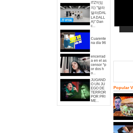
ITZY(있
지) "달라
달라(DAL
LA DALL
A)" Dan
c...
Cuarente
na día 96
encerrad
a en el as
censor *p
or dos h
o...
JUGAND
O UN JU
Popular 
EGO DE
TERROR
POR PRI
ME...