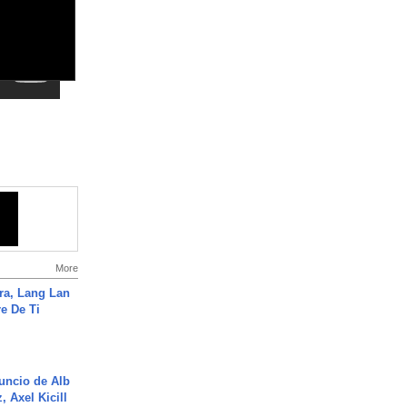
More
ra, Lang Lan
e De Ti
uncio de Alb
, Axel Kicill