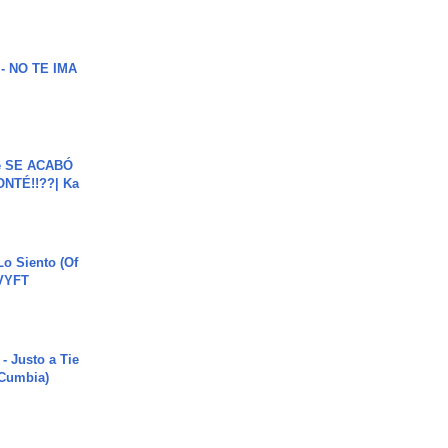
 - NO TE IMA
e SE ACABÓ
NTÉ!!??| Ka
o Siento (Of
#VYFT
- Justo a Tie
 Cumbia)