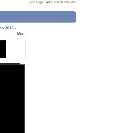
Start Page
|
Add Search Provider
no 2012 -
More