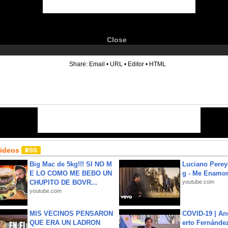
Close
6
Share:
Email
•
URL
•
Editor
•
HTML
Videos
Big Mac de 5kg!!! SI NO M
Luciano Perey
E LO COMO ME BEBO UN
g - Me Enamor
CHUPITO DE BOVR...
youtube.com
youtube.com
MIS VECINOS PENSARON
COVID-19 | An
QUE ERA UN LADRON
erto Fernández