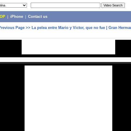
POP
|
iPhone
|
Contact us
Previous Page
>>
La pelea entre Mario y Victor, que no fue | Gran Herma