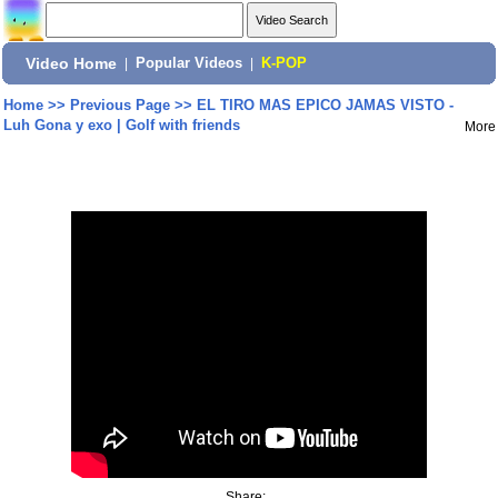
Video Home
|
Popular Videos
|
K-POP
Home
>>
Previous Page
>>
EL TIRO MAS EPICO JAMAS VISTO -
Luh Gona y exo | Golf with friends
More
Share: