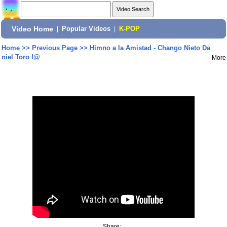
Video Home
|
Popular Videos
|
K-POP
Home
>>
Previous Page
>>
Himno a la Amistad - Chango Nieto Da
niel Toro !@
More
Share: