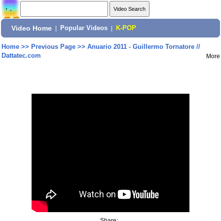
Video Home
|
Popular Videos
|
K-POP
Home
>>
Previous Page
>>
Anuario 2011 - Guillermo Tornatore //
Dattatec.com
More
Share: