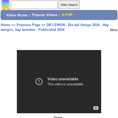
Video Home
|
Popular Videos
|
K-POP
Home
>>
Previous Page
>>
DR LEMON - Dia del Amigo 2016 - Hay
amigos, hay boludeo - Publicidad 2016
More
Share: