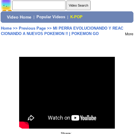
Video Home
|
Popular Videos
|
K-POP
Home
>>
Previous Page
>>
MI PERRA EVOLUCIONANDO Y REAC
CIONANDO A NUEVOS POKEMON !! | POKEMON GO
More
Share: