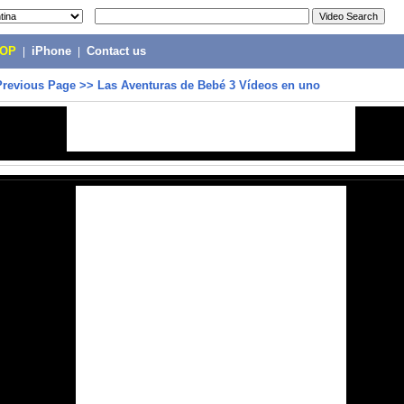
POP
|
iPhone
|
Contact us
Previous Page
>>
Las Aventuras de Bebé 3 Vídeos en uno