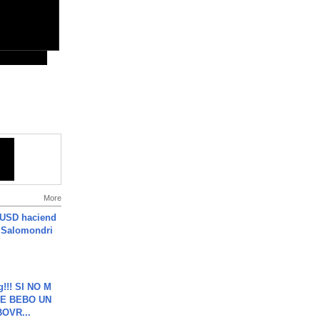
More
 USD haciend
| Salomondri
g!!! SI NO M
E BEBO UN
OVR...