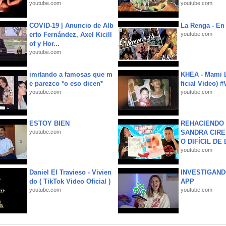
youtube.com
youtube.com
COVID-19 | Anuncio de Alb
La Renga - En 
erto Fernández, Axel Kicill
youtube.com
of y Hor...
youtube.com
imitando a famosas que m
KHEA - Mami L
e parezco *o eso dicen*
ficial Video) 
youtube.com
youtube.com
ESTOY BIEN
REHACIENDO 
youtube.com
SANDRA CIRE
O DIFÍCIL DE 
youtube.com
Daniel El Travieso - Vivien
INVESTIGAND
do ( TikTok Video Oficial )
APP
youtube.com
youtube.com