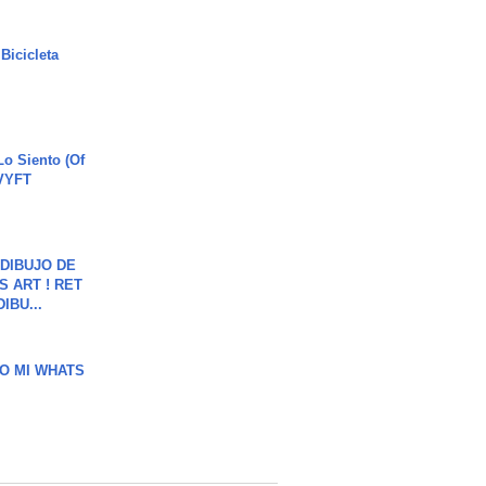
Bicicleta
o Siento (Of
#VYFT
DIBUJO DE
S ART ! RET
DIBU...
O MI WHATS