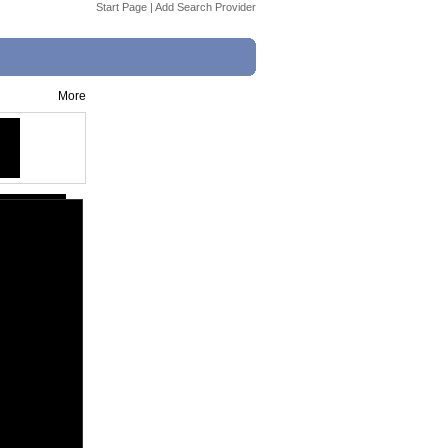
Start Page
|
Add Search Provider
More