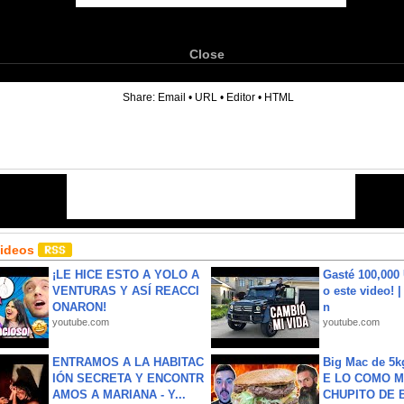
Close
6
Share:
Email
•
URL
•
Editor
•
HTML
Videos
¡LE HICE ESTO A YOLO A
Gasté 100,000
VENTURAS Y ASÍ REACCI
o este video! 
ONARON!
n
youtube.com
youtube.com
ENTRAMOS A LA HABITAC
Big Mac de 5k
IÓN SECRETA Y ENCONTR
E LO COMO M
AMOS A MARIANA - Y...
CHUPITO DE B