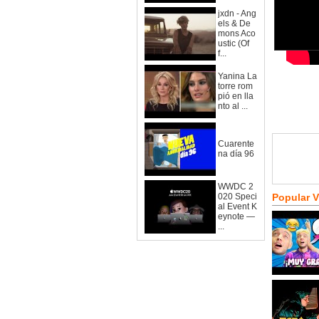
jxdn - Ang
els & De
mons Aco
ustic (Of
f...
Yanina La
torre rom
pió en lla
nto al ...
Cuarente
na día 96
WWDC 2
020 Speci
Popular 
al Event K
eynote —
...