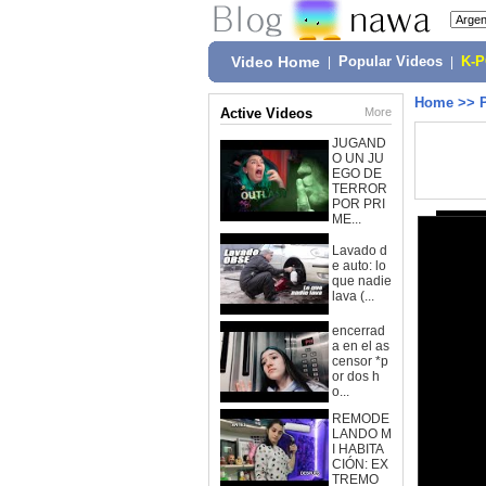
Video Home
|
Popular Videos
|
K-
Home
>>
Active Videos
More
JUGAND
O UN JU
EGO DE
TERROR
POR PRI
ME...
Lavado d
e auto: lo
que nadie
lava (...
encerrad
a en el as
censor *p
or dos h
o...
REMODE
LANDO M
I HABITA
CIÓN: EX
TREMO