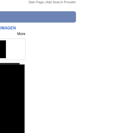
Start Page
|
Add Search Provider
 IMAGEN
More