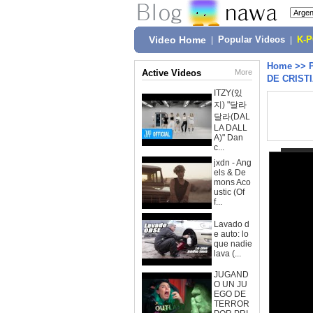
Video Home
|
Popular Videos
|
K-
Home
>>
Active Videos
More
DE CRIST
ITZY(있
지) "달라
달라(DAL
LA DALL
A)" Dan
c...
jxdn - Ang
els & De
mons Aco
ustic (Of
f...
Lavado d
e auto: lo
que nadie
lava (...
JUGAND
O UN JU
EGO DE
TERROR