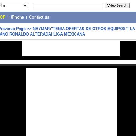
POP
|
iPhone
|
Contact us
Previous Page
>>
NEYMAR:"TENIA OFERTAS DE OTROS EQUIPOS"| LA
IANO RONALDO ALTERADA| LIGA MEXICANA