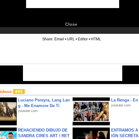
Close
6
Share:
Email
•
URL
•
Editor
•
HTML
Videos
Luciano Pereyra, Lang Lan
La Renga - En 
g - Me Enamore De Ti
youtube.com
youtube.com
REHACIENDO DIBUJO DE
ENTRAMOS A 
SANDRA CIRES ART ! RET
IÓN SECRETA