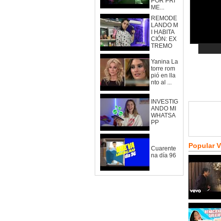
POR PRI
ME...
REMODE
LANDO M
I HABITA
CIÓN: EX
TREMO
Yanina La
torre rom
pió en lla
nto al ...
INVESTIG
ANDO MI
WHATSA
PP
Popular 
Cuarente
na día 96