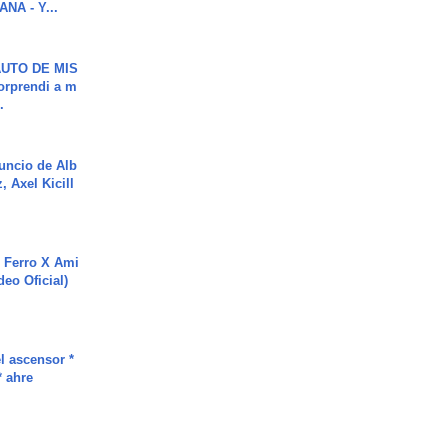
NA - Y...
UTO DE MIS
orprendi a m
.
uncio de Alb
, Axel Kicill
 Ferro X Ami
deo Oficial)
l ascensor *
* ahre