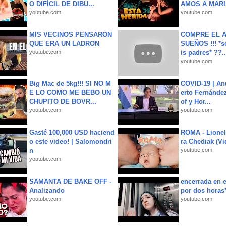
O DIFÍCIL DE DIBU...
AMOS A MARIA
youtube.com
youtube.com
MIS VECINOS PENSARON
COMPRE EL A
QUE ERA UN LADRON
SUEÑOS !!! *s
youtube.com
is padres* ??..
youtube.com
Big Mac de 5kg!!! SI NO M
COVID-19 | An
E LO COMO ME BEBO UN
erto Fernández
CHUPITO DE BOVR...
of y Hor...
youtube.com
youtube.com
Gasté 100,000 USD haciend
ROMA - Lionel
o este video! | Salomondri
ra Chediak (Vi
n
youtube.com
youtube.com
SAMANTA DE BAKE OFF -
encerrada en e
Analizando
por dos horas
youtube.com
youtube.com