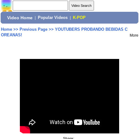
Video Home
|
Popular Videos
|
K-POP
Home
>>
Previous Page
>>
YOUTUBERS PROBANDO BEBIDAS C
OREANAS!
More
Share: