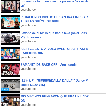
imitando a famosas que me parezco *o eso dic
en*
youtube.com
REHACIENDO DIBUJO DE SANDRA CIRES AR
T ! RETO DIFÍCIL DE DIBU...
youtube.com
Lavado de auto: lo que nadie lava (nivel "obs
e") - Informe -...
youtube.com
¡LE HICE ESTO A YOLO AVENTURAS Y ASÍ R
EACCIONARON!
youtube.com
SAMANTA DE BAKE OFF - Analizando
youtube.com
ITZY(있지) "달라달라(DALLA DALLA)" Dance Pr
actice (2020 Ver.)
youtube.com
MIS VECINOS PENSARON QUE ERA UN LADR
ON
youtube.com