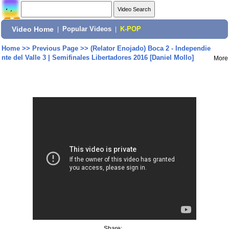
Video Home
|
Popular Videos
|
K-POP
Home
>>
Previous Page
>>
(Relator Enojado) Boca 2 - Independie
nte del Valle 3 | Semifinales Libertadores 2016 [Daniel Mollo]
More
Share: