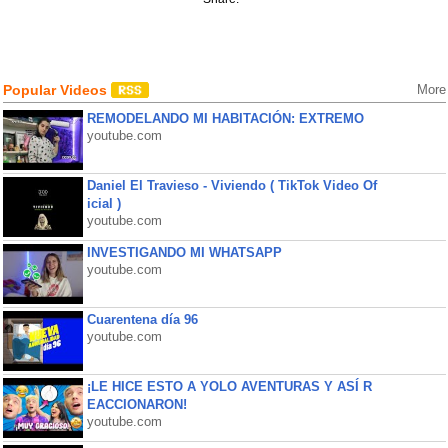
Popular Videos
More
REMODELANDO MI HABITACIÓN: EXTREMO
youtube.com
Daniel El Travieso - Viviendo ( TikTok Video Of
icial )
youtube.com
INVESTIGANDO MI WHATSAPP
youtube.com
Cuarentena día 96
youtube.com
¡LE HICE ESTO A YOLO AVENTURAS Y ASÍ R
EACCIONARON!
youtube.com