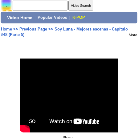
Video Home
|
Popular Videos
|
K-POP
Home
>>
Previous Page
>>
Soy Luna - Mejores escenas - Capítulo
#48 (Parte 5)
More
Share: