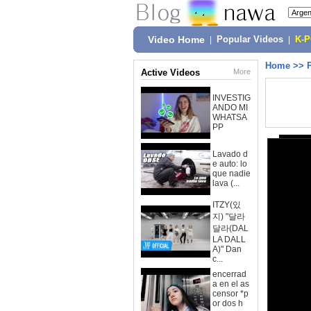
Video Home
|
Popular Videos
|
K-
Home
>>
Active Videos
More
INVESTIG
ANDO MI
WHATSA
PP
Lavado d
e auto: lo
que nadie
lava (...
ITZY(있
지) "달라
달라(DAL
LA DALL
A)" Dan
c...
encerrad
a en el as
censor *p
or dos h