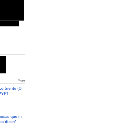
More
o Siento (Of
#VYFT
mosas que m
so dicen*