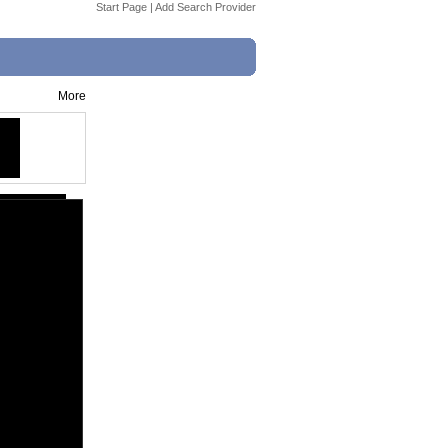
Start Page
|
Add Search Provider
More