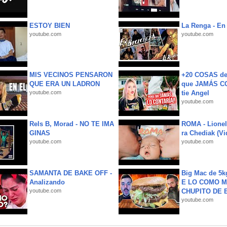
ESTOY BIEN
La Renga - En 
youtube.com
youtube.com
MIS VECINOS PENSARON
+20 COSAS d
QUE ERA UN LADRON
que JAMÁS CO
youtube.com
tie Angel
youtube.com
Rels B, Morad - NO TE IMA
ROMA - Lionel
GINAS
ra Chediak (Vi
youtube.com
youtube.com
SAMANTA DE BAKE OFF -
Big Mac de 5k
Analizando
E LO COMO M
youtube.com
CHUPITO DE B
youtube.com