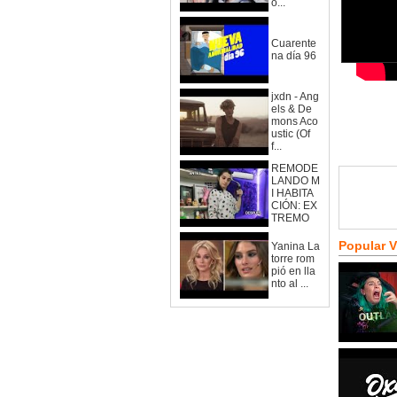
o...
Cuarente
na día 96
jxdn - Ang
els & De
mons Aco
ustic (Of
f...
REMODE
LANDO M
I HABITA
CIÓN: EX
TREMO
Popular 
Yanina La
torre rom
pió en lla
nto al ...