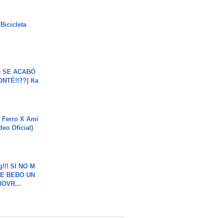
Bicicleta
e SE ACABÓ
NTÉ!!??| Ka
 Ferro X Ami
deo Oficial)
g!!! SI NO M
E BEBO UN
OVR...