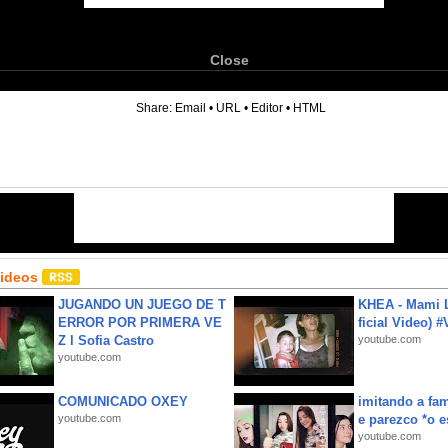
Close
6
Share:
Email
•
URL
•
Editor
•
HTML
Videos
JUGANDO UN JUEGO DE T
KHEA - Mami L
ERROR POR PRIMERA VE
ficial Video) 
Z l Sofia Castro
youtube.com
youtube.com
COMUNICADO OXEY
imitando a fa
youtube.com
e parezco *o e
youtube.com