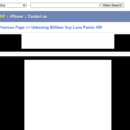
POP
|
iPhone
|
Contact us
Previous Page
>>
Unboxing Billiken Soy Luna Panini #09