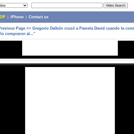
POP
|
iPhone
|
Contact us
Previous Page
>>
Gregorio Dalbón cruzó a Pamela David cuando la cond
lo compraron al..."