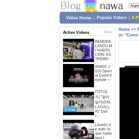
Video Home
|
Popular Videos
|
K-
Home
>>
Active Videos
More
jo: "Como 
REMODE
LANDO M
I HABITA
CIÓN: EX
TREMO
WWDC 2
020 Speci
al Event K
eynote —
...
ITZY(있
지) "달라
달라(DAL
LA DALL
A)" Dan
c...
Lavado d
e auto: lo
que nadie
lava (...