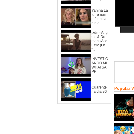
Yanina La
torre rom
pió en lla
nto al ...
jxdn - Ang
els & De
mons Aco
ustic (Of
f...
INVESTIG
ANDO MI
WHATSA
PP
Cuarente
Popular 
na día 96