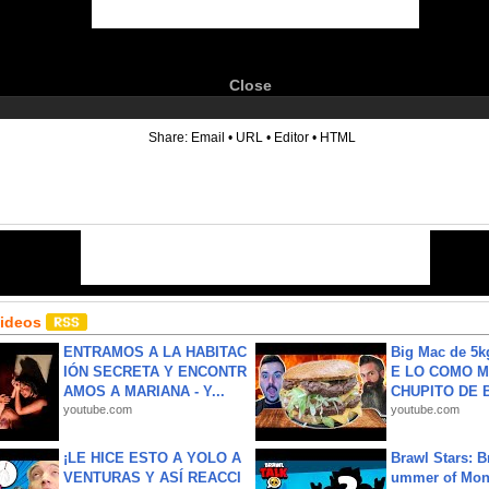
Close
6
Share:
Email
•
URL
•
Editor
•
HTML
Videos
ENTRAMOS A LA HABITAC
Big Mac de 5k
IÓN SECRETA Y ENCONTR
E LO COMO M
AMOS A MARIANA - Y...
CHUPITO DE B
youtube.com
youtube.com
¡LE HICE ESTO A YOLO A
Brawl Stars: B
VENTURAS Y ASÍ REACCI
ummer of Mon