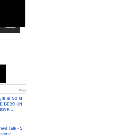
More
g!!! SI NO M
E BEBO UN
OVR...
rawl Talk - S
sters!