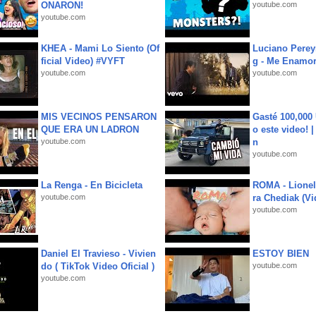
ONARON!
youtube.com
youtube.com
KHEA - Mami Lo Siento (Of
Luciano Perey
ficial Video) #VYFT
g - Me Enamor
youtube.com
youtube.com
MIS VECINOS PENSARON
Gasté 100,000
QUE ERA UN LADRON
o este video! 
youtube.com
n
youtube.com
La Renga - En Bicicleta
ROMA - Lionel
youtube.com
ra Chediak (Vi
youtube.com
Daniel El Travieso - Vivien
ESTOY BIEN
do ( TikTok Video Oficial )
youtube.com
youtube.com