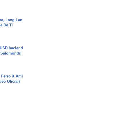
ra, Lang Lan
e De Ti
 USD haciend
| Salomondri
 Ferro X Ami
deo Oficial)