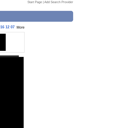
Start Page
|
Add Search Provider
16 12 07
More