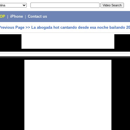
POP
|
iPhone
|
Contact us
Previous Page
>>
La abogada hot cantando desde esa noche bailando 20