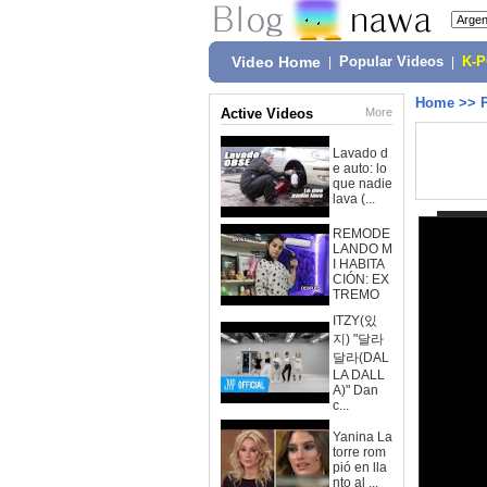
Video Home
|
Popular Videos
|
K-
Home
>>
Active Videos
More
Lavado d
e auto: lo
que nadie
lava (...
REMODE
LANDO M
I HABITA
CIÓN: EX
TREMO
ITZY(있
지) "달라
달라(DAL
LA DALL
A)" Dan
c...
Yanina La
torre rom
pió en lla
nto al ...