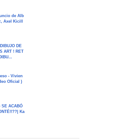
uncio de Alb
, Axel Kicill
DIBUJO DE
S ART ! RET
DIBU...
ieso - Vivien
eo Oficial )
e SE ACABÓ
NTÉ!!??| Ka