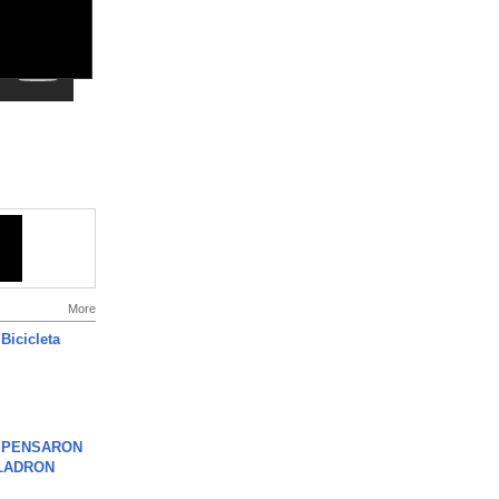
More
Bicicleta
S PENSARON
LADRON