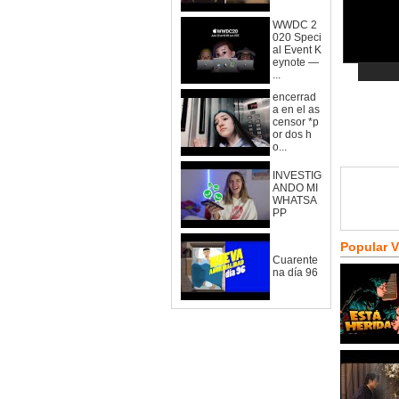
WWDC 2
020 Speci
al Event K
eynote —
...
encerrad
a en el as
censor *p
or dos h
o...
INVESTIG
ANDO MI
WHATSA
PP
Popular 
Cuarente
na día 96