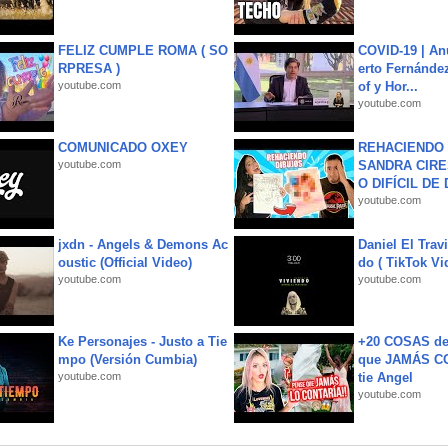
FELIZ CUMPLE ROMA ( SO
COVID-19 | An
RPRESA )
erto Fernández
youtube.com
of y Hor...
youtube.com
COMUNICADO OXEY
REHACIENDO 
youtube.com
SANDRA CIRE
O DIFÍCIL DE 
youtube.com
jxdn - Angels & Demons Ac
Daniel El Trav
oustic (Official Video)
do ( TikTok Vid
youtube.com
youtube.com
Ke Personajes - Justo a Tie
+20 COSAS d
mpo (Versión Cumbia)
que JAMÁS CO
youtube.com
tie Angel
youtube.com