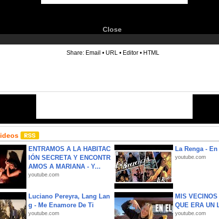
Close
6
Share:
Email
•
URL
•
Editor
•
HTML
Videos
ENTRAMOS A LA HABITAC
La Renga - En 
IÓN SECRETA Y ENCONTR
youtube.com
AMOS A MARIANA - Y...
youtube.com
Luciano Pereyra, Lang Lan
MIS VECINO
g - Me Enamore De Ti
QUE ERA UN 
youtube.com
youtube.com