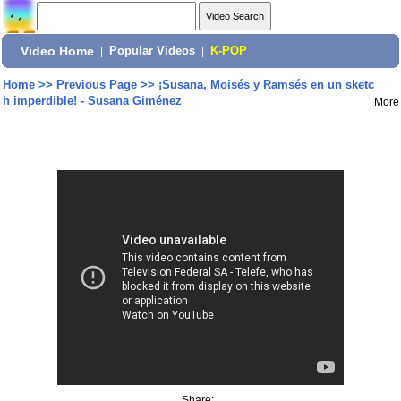
Video Home
|
Popular Videos
|
K-POP
Home
>>
Previous Page
>>
¡Susana, Moisés y Ramsés en un sketc
h imperdible! - Susana Giménez
More
Share: