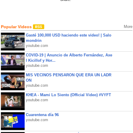
Popular Videos
More
Gasté 100,000 USD haciendo este video! | Salo
mondrin
youtube.com
COVID-19 | Anuncio de Alberto Fernández, Axe
l Kicillof y Hor...
youtube.com
MIS VECINOS PENSARON QUE ERA UN LADR
ON
youtube.com
KHEA - Mami Lo Siento (Official Video) #VYFT
youtube.com
Cuarentena día 96
youtube.com