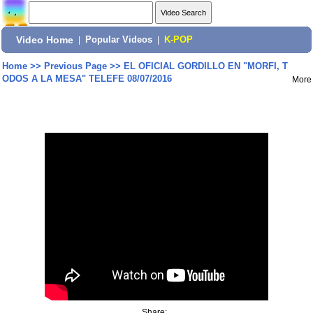
Video Home
|
Popular Videos
|
K-POP
Home
>>
Previous Page
>>
EL OFICIAL GORDILLO EN "MORFI, T
ODOS A LA MESA" TELEFE 08/07/2016
More
Share: