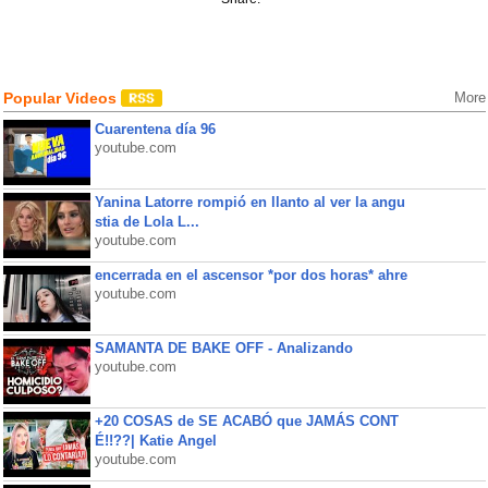
Popular Videos
More
Cuarentena día 96
youtube.com
Yanina Latorre rompió en llanto al ver la angu
stia de Lola L...
youtube.com
encerrada en el ascensor *por dos horas* ahre
youtube.com
SAMANTA DE BAKE OFF - Analizando
youtube.com
+20 COSAS de SE ACABÓ que JAMÁS CONT
É!!??| Katie Angel
youtube.com