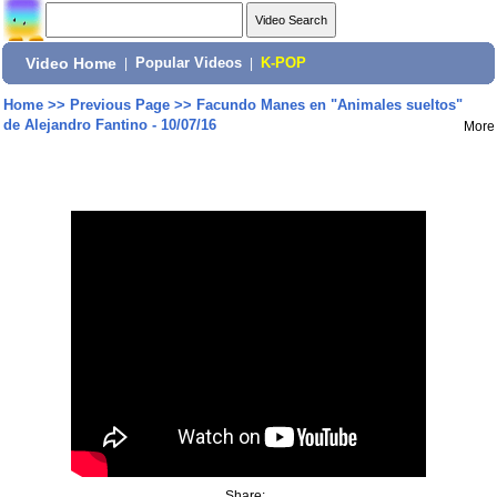
Video Home
|
Popular Videos
|
K-POP
Home
>>
Previous Page
>>
Facundo Manes en "Animales sueltos"
de Alejandro Fantino - 10/07/16
More
Share: