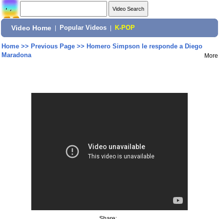
Video Home
|
Popular Videos
|
K-POP
Home
>>
Previous Page
>>
Homero Simpson le responde a Diego
Maradona
More
Share: