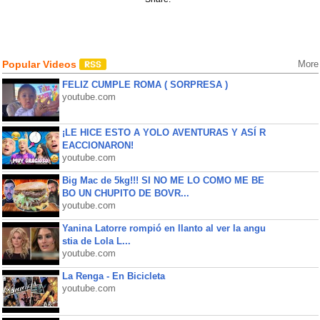
Popular Videos
More
FELIZ CUMPLE ROMA ( SORPRESA )
youtube.com
¡LE HICE ESTO A YOLO AVENTURAS Y ASÍ R
EACCIONARON!
youtube.com
Big Mac de 5kg!!! SI NO ME LO COMO ME BE
BO UN CHUPITO DE BOVR...
youtube.com
Yanina Latorre rompió en llanto al ver la angu
stia de Lola L...
youtube.com
La Renga - En Bicicleta
youtube.com