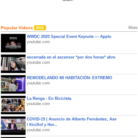
Popular Videos
More
WWDC 2020 Special Event Keynote — Apple
youtube.com
encerrada en el ascensor *por dos horas* ahre
youtube.com
REMODELANDO MI HABITACIÓN: EXTREMO
youtube.com
La Renga - En Bicicleta
youtube.com
COVID-19 | Anuncio de Alberto Fernández, Axe
l Kicillof y Hor...
youtube.com