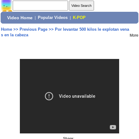
Video Home
|
Popular Videos
|
K-POP
Home
>>
Previous Page
>>
Por levantar 500 kilos le explotan vena
s en la cabeza
More
Share: