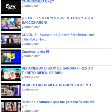
COMUNICADO OXEY
youtube.com
¡LE HICE ESTO A YOLO AVENTURAS Y ASÍ R
EACCIONARON!
youtube.com
COVID-19 | Anuncio de Alberto Fernández, Axe
l Kicillof y Hor...
youtube.com
Cuarentena día 96
youtube.com
REHACIENDO DIBUJO DE SANDRA CIRES AR
T ! RETO DIFÍCIL DE DIBU...
youtube.com
REMODELANDO MI HABITACIÓN: EXTREMO
youtube.com
imitando a famosas que me parezco *o eso dic
en*
youtube.com