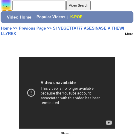
Video Home
|
Popular Videos
|
K-POP
Home
>>
Previous Page
>>
SI VEGETTA777 ASESINASE A THEWI
LLYREX
More
Share: