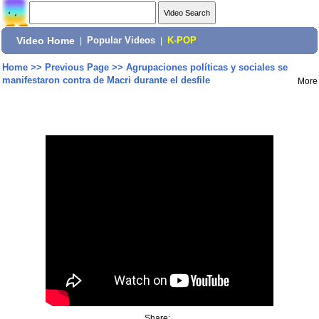
Video Home
|
Popular Videos
|
K-POP
Home
>>
Previous Page
>>
Agrupaciones políticas y sociales se
manifestaron contra de Macri durante el desfile
More
Share: