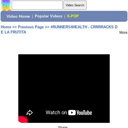
Video Home
|
Popular Videos
|
K-POP
Home
>>
Previous Page
>>
#RUNNERS4HEALTH - CRRRRACKS D
E LA FRUTITA
More
Share: