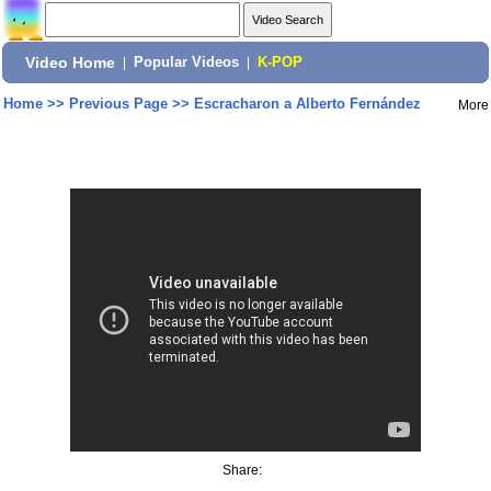
Video Home
|
Popular Videos
|
K-POP
Home
>>
Previous Page
>>
Escracharon a Alberto Fernández
More
Share: