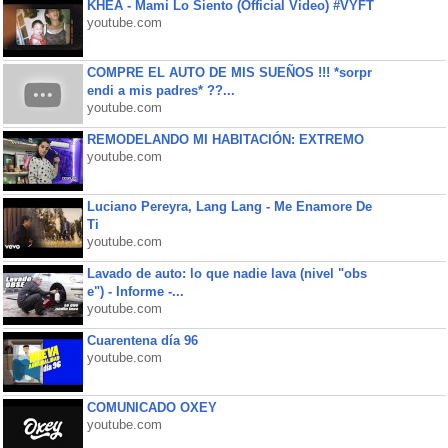
KHEA - Mami Lo Siento (Official Video) #VYFT
youtube.com
COMPRE EL AUTO DE MIS SUEÑOS !!! *sorpr
endi a mis padres* ??...
youtube.com
REMODELANDO MI HABITACIÓN: EXTREMO
youtube.com
Luciano Pereyra, Lang Lang - Me Enamore De
Ti
youtube.com
Lavado de auto: lo que nadie lava (nivel "obs
e") - Informe -...
youtube.com
Cuarentena día 96
youtube.com
COMUNICADO OXEY
youtube.com