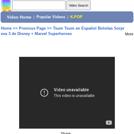
Video Home
|
Popular Videos
|
K-POP
Home
>>
Previous Page
>>
Tsum Tsum en Español Bolsitas Sorpr
esa 3 de Disney + Marvel Superheroes
More
Share: