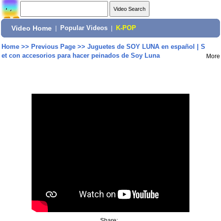
Video Home
|
Popular Videos
|
K-POP
Home
>>
Previous Page
>>
Juguetes de SOY LUNA en español | S
et con accesorios para hacer peinados de Soy Luna
More
Share: