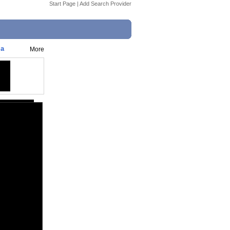
Start Page
|
Add Search Provider
la
More