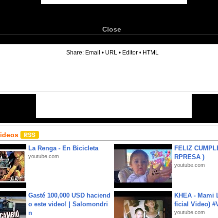
Close
6
Share:
Email
•
URL
•
Editor
•
HTML
Videos
La Renga - En Bicicleta
FELIZ CUMPL
youtube.com
RPRESA )
youtube.com
Gasté 100,000 USD haciend
KHEA - Mami L
o este video! | Salomondri
ficial Video) 
n
youtube.com