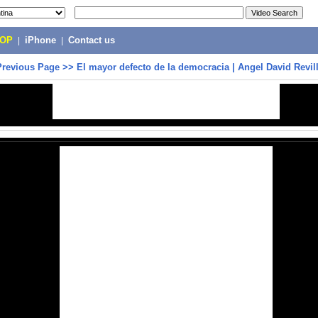
POP
|
iPhone
|
Contact us
Previous Page
>>
El mayor defecto de la democracia | Angel David Revil