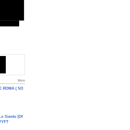
More
E ROMA ( SO
o Siento (Of
#VYFT