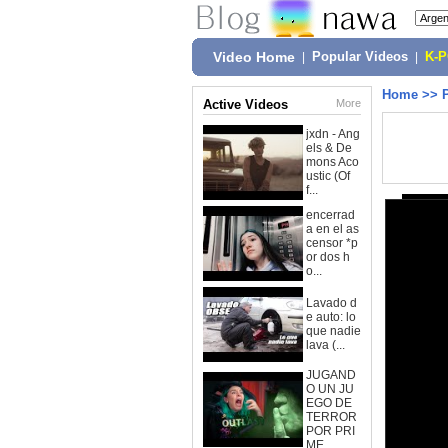
Video Home
|
Popular Videos
|
K-
Home
>>
Active Videos
More
jxdn - Ang
els & De
mons Aco
ustic (Of
f...
encerrad
a en el as
censor *p
or dos h
o...
Lavado d
e auto: lo
que nadie
lava (...
JUGAND
O UN JU
EGO DE
TERROR
POR PRI
ME...