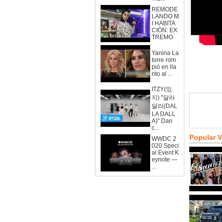
REMODE
LANDO M
I HABITA
CIÓN: EX
TREMO
Yanina La
torre rom
pió en lla
nto al ...
ITZY(있
지) "달라
달라(DAL
LA DALL
A)" Dan
c...
Popular 
WWDC 2
020 Speci
al Event K
eynote —
...