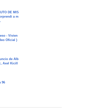
UTO DE MIS
orprendi a m
.
ieso - Vivien
eo Oficial )
uncio de Alb
, Axel Kicill
a 96