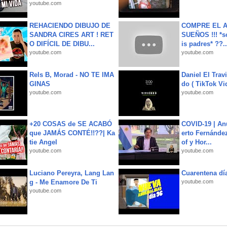
youtube.com
REHACIENDO DIBUJO DE
COMPRE EL A
SANDRA CIRES ART ! RET
SUEÑOS !!! *s
O DIFÍCIL DE DIBU...
is padres* ??..
youtube.com
youtube.com
Rels B, Morad - NO TE IMA
Daniel El Trav
GINAS
do ( TikTok Vid
youtube.com
youtube.com
+20 COSAS de SE ACABÓ
COVID-19 | An
que JAMÁS CONTÉ!!??| Ka
erto Fernández
tie Angel
of y Hor...
youtube.com
youtube.com
Luciano Pereyra, Lang Lan
Cuarentena dí
g - Me Enamore De Ti
youtube.com
youtube.com