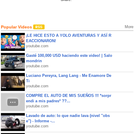
Popular Videos
More
¡LE HICE ESTO A YOLO AVENTURAS Y ASÍ R
EACCIONARON!
youtube.com
Gasté 100,000 USD haciendo este video! | Salo
mondrin
youtube.com
Luciano Pereyra, Lang Lang - Me Enamore De
Ti
youtube.com
COMPRE EL AUTO DE MIS SUEÑOS !!! *sorpr
endi a mis padres* ??...
youtube.com
Lavado de auto: lo que nadie lava (nivel "obs
e") - Informe -...
youtube.com