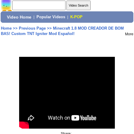
Video Home
|
Popular Videos
|
K-POP
Home
>>
Previous Page
>>
Minecraft 1.8 MOD CREADOR DE BOM
BAS! Custom TNT Igniter Mod Español!
More
Share: