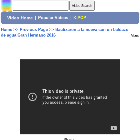
Video Home
|
Popular Videos
|
K-POP
Home
>>
Previous Page
>>
Bautizaron a la nueva con un baldazo
de agua Gran Hermano 2016
More
Share: