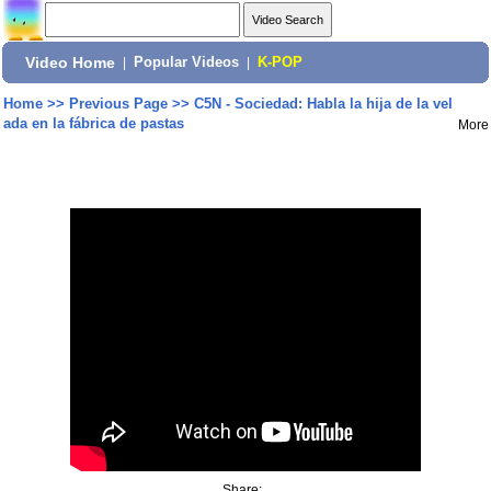
Video Home
|
Popular Videos
|
K-POP
Home
>>
Previous Page
>>
C5N - Sociedad: Habla la hija de la vel
ada en la fábrica de pastas
More
Share: