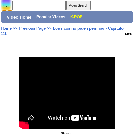
Video Home
|
Popular Videos
|
K-POP
Home
>>
Previous Page
>>
Los ricos no piden permiso - Capítulo
111
More
Share: