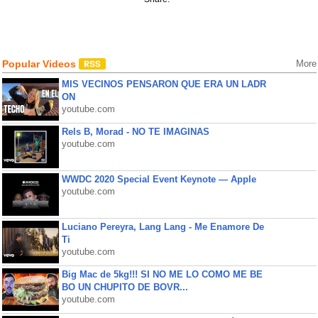
Popular Videos
More
MIS VECINOS PENSARON QUE ERA UN LADR
ON
youtube.com
Rels B, Morad - NO TE IMAGINAS
youtube.com
WWDC 2020 Special Event Keynote — Apple
youtube.com
Luciano Pereyra, Lang Lang - Me Enamore De
Ti
youtube.com
Big Mac de 5kg!!! SI NO ME LO COMO ME BE
BO UN CHUPITO DE BOVR...
youtube.com