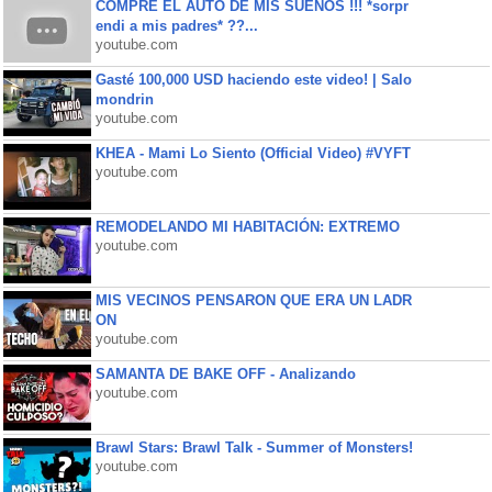
COMPRE EL AUTO DE MIS SUEÑOS !!! *sorpr
endi a mis padres* ??...
youtube.com
Gasté 100,000 USD haciendo este video! | Salo
mondrin
youtube.com
KHEA - Mami Lo Siento (Official Video) #VYFT
youtube.com
REMODELANDO MI HABITACIÓN: EXTREMO
youtube.com
MIS VECINOS PENSARON QUE ERA UN LADR
ON
youtube.com
SAMANTA DE BAKE OFF - Analizando
youtube.com
Brawl Stars: Brawl Talk - Summer of Monsters!
youtube.com