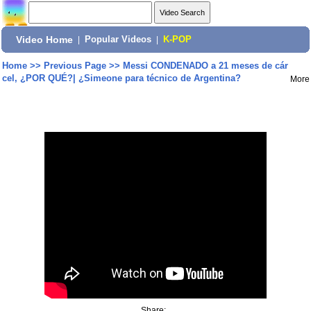
Video Home
|
Popular Videos
|
K-POP
Home
>>
Previous Page
>>
Messi CONDENADO a 21 meses de cár
cel, ¿POR QUÉ?| ¿Simeone para técnico de Argentina?
More
Share: