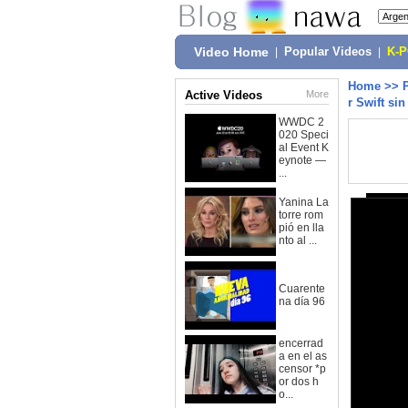
Video Home
|
Popular Videos
|
K-
Home
>>
Active Videos
More
r Swift si
WWDC 2
020 Speci
al Event K
eynote —
...
Yanina La
torre rom
pió en lla
nto al ...
Cuarente
na día 96
encerrad
a en el as
censor *p
or dos h
o...