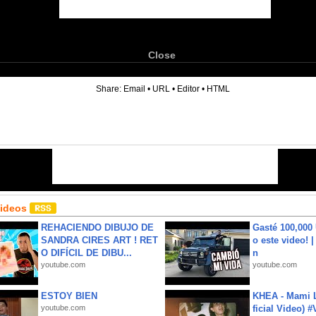
Close
6
Share:
Email
•
URL
•
Editor
•
HTML
Videos
REHACIENDO DIBUJO DE
Gasté 100,000
SANDRA CIRES ART ! RET
o este video! 
O DIFÍCIL DE DIBU...
n
youtube.com
youtube.com
ESTOY BIEN
KHEA - Mami L
youtube.com
ficial Video) 