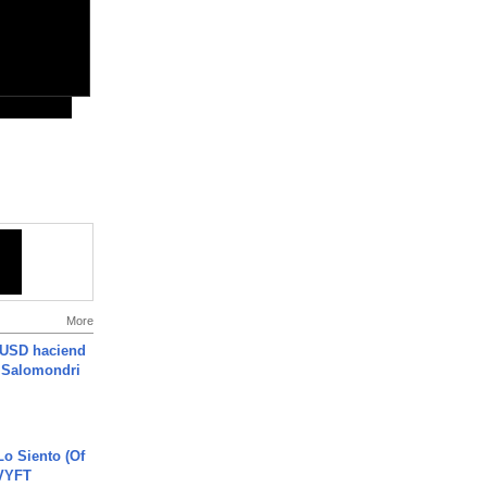
More
 USD haciend
| Salomondri
o Siento (Of
#VYFT