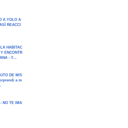
O A YOLO A
ASÍ REACCI
LA HABITAC
 Y ENCONTR
NA - Y...
UTO DE MIS
orprendi a m
.
 - NO TE IMA