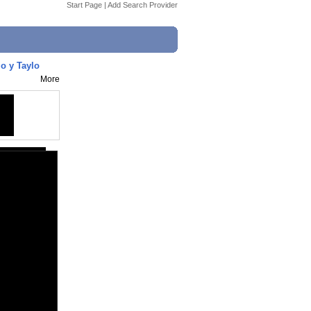
Start Page
|
Add Search Provider
o y Taylo
More