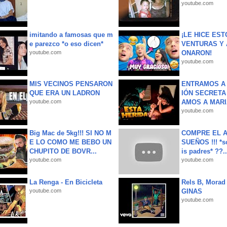
youtube.com
imitando a famosas que m
¡LE HICE EST
e parezco *o eso dicen*
VENTURAS Y 
youtube.com
ONARON!
youtube.com
MIS VECINOS PENSARON
ENTRAMOS A 
QUE ERA UN LADRON
IÓN SECRETA
youtube.com
AMOS A MARIA
youtube.com
Big Mac de 5kg!!! SI NO M
COMPRE EL A
E LO COMO ME BEBO UN
SUEÑOS !!! *s
CHUPITO DE BOVR...
is padres* ??..
youtube.com
youtube.com
La Renga - En Bicicleta
Rels B, Morad
youtube.com
GINAS
youtube.com