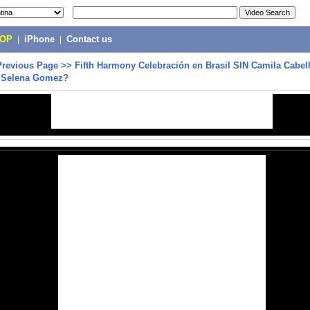
POP
|
iPhone
|
Contact us
Previous Page
>>
Fifth Harmony Celebración en Brasil SIN Camila Cabell
n Selena Gomez?