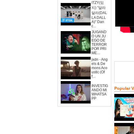
ITZY(있
지) "달라
달라(DAL
LA DALL
A)" Dan
c...
JUGAND
O UN JU
EGO DE
TERROR
POR PRI
ME...
jxdn - Ang
els & De
mons Aco
ustic (Of
f...
INVESTIG
Popular 
ANDO MI
WHATSA
PP