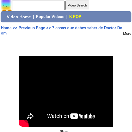
Video Home
|
Popular Videos
|
K-POP
Home
>>
Previous Page
>>
7 cosas que debes saber de Doctor Do
om
More
Share: