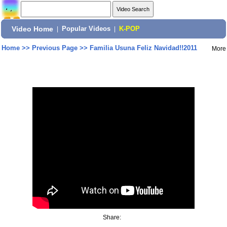
Video Home
|
Popular Videos
|
K-POP
Home
>>
Previous Page
>>
Familia Usuna Feliz Navidad!!2011
More
Share: