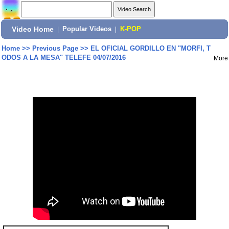
Video Home
|
Popular Videos
|
K-POP
Home
>>
Previous Page
>>
EL OFICIAL GORDILLO EN "MORFI, T
ODOS A LA MESA" TELEFE 04/07/2016
More
Share: