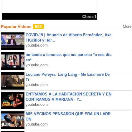
Popular Videos
More
COVID-19 | Anuncio de Alberto Fernández, Axe
l Kicillof y Hor...
youtube.com
imitando a famosas que me parezco *o eso dic
en*
youtube.com
Luciano Pereyra, Lang Lang - Me Enamore De
Ti
youtube.com
ENTRAMOS A LA HABITACIÓN SECRETA Y EN
CONTRAMOS A MARIANA - Y...
youtube.com
MIS VECINOS PENSARON QUE ERA UN LADR
ON
youtube.com