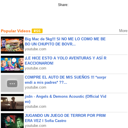
Share:
Popular Videos
More
Big Mac de 5kg!!! SI NO ME LO COMO ME BE
BO UN CHUPITO DE BOVR...
youtube.com
¡LE HICE ESTO A YOLO AVENTURAS Y ASÍ R
EACCIONARON!
youtube.com
COMPRE EL AUTO DE MIS SUEÑOS !!! *sorpr
endi a mis padres* ??...
youtube.com
jxdn - Angels & Demons Acoustic (Official Vid
eo)
youtube.com
JUGANDO UN JUEGO DE TERROR POR PRIM
ERA VEZ l Sofia Castro
youtube.com