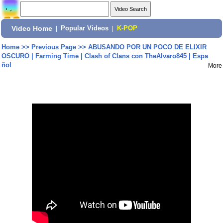
Video Home
|
Popular Videos
|
K-POP
Home
>>
Previous Page
>>
ABUSANDO POR UN POCO DE ELIXIR
OSCURO | Farming Time | Clash of Clans con TheAlvaro845 | Espa
ñol
More